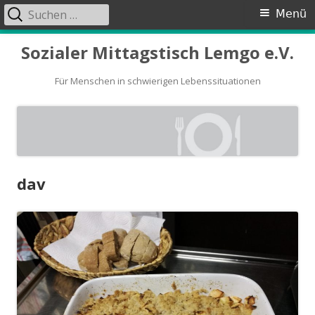
Suchen
Primäres
Menü
nach:
Menü
Springe
Sozialer Mittagstisch Lemgo e.V.
zum
Inhalt
Für Menschen in schwierigen Lebenssituationen
dav