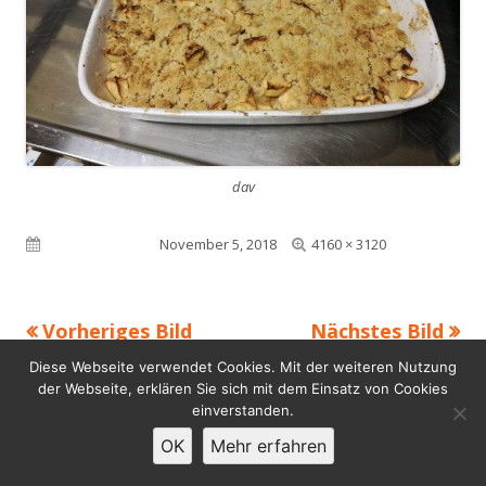
dav
Volle
Veröffentlicht am
November 5, 2018
4160 × 3120
Größe
Vorheriges Bild
Nächstes Bild
Footer
Diese Webseite verwendet Cookies. Mit der weiteren Nutzung
Verwendet
Tiny Framework
•
Anmelden
der Webseite, erklären Sie sich mit dem Einsatz von Cookies
Inhalt
einverstanden.
OK
Mehr erfahren