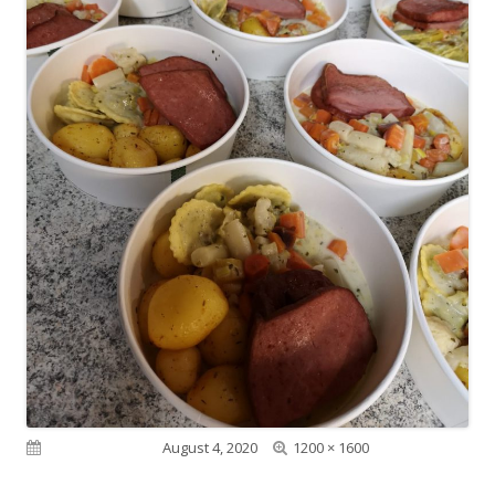
Volle
Veröffentlicht am
August 4, 2020
1200 × 1600
Größe