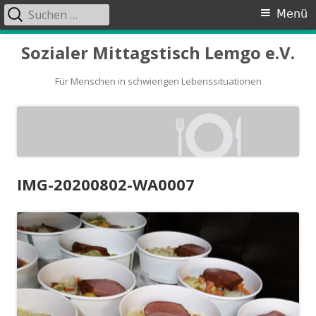
Suchen
Primäres
Menü
nach:
Menü
Springe
Sozialer Mittagstisch Lemgo e.V.
zum
Inhalt
Für Menschen in schwierigen Lebenssituationen
IMG-20200802-WA0007