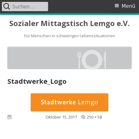
Suchen
Primäres
Menü
nach:
Menü
Springe
Sozialer Mittagstisch Lemgo e.V.
zum
Inhalt
Für Menschen in schwierigen Lebenssituationen
Stadtwerke_Logo
Volle
Veröffentlicht am
Oktober 15, 2017
250 × 58
Größe