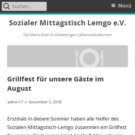
Suchen
Primäres
Menü
nach:
Menü
Springe
Sozialer Mittagstisch Lemgo e.V.
zum
Inhalt
Für Menschen in schwierigen Lebenssituationen
Grillfest für unsere Gäste im
August
Autor
Veröffentlicht
admin17
November 5, 2018
am
Erstmals in diesem Sommer haben alle Helfer des
Sozialen-Mittagstisch-Lemgo zusammen ein Grillfest