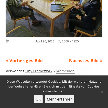
Volle
Veröffentlicht am
April 26, 2025
2560 × 1920
Größe
Vorheriges Bild
Nächstes Bild
Footer
Verwendet
Tiny Framework
•
Anmelden
Inhalt
Diese Webseite verwendet Cookies. Mit der weiteren Nutzung
der Webseite, erklären Sie sich mit dem Einsatz von Cookies
einverstanden.
OK
Mehr erfahren