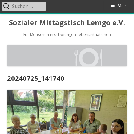
Suchen
Primäres
Menü
nach:
Menü
Springe
Sozialer Mittagstisch Lemgo e.V.
zum
Inhalt
Für Menschen in schwierigen Lebenssituationen
20240725_141740