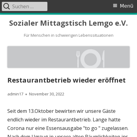
Suchen
Primäres
Menü
nach:
Menü
Springe
Sozialer Mittagstisch Lemgo e.V.
zum
Inhalt
Für Menschen in schwierigen Lebenssituationen
Restaurantbetrieb wieder eröffnet
Autor
Veröffentlicht
admin17
November 30, 2022
am
Seit dem 13.Oktober bewirten wir unsere Gäste
endlich wieder im Restaurantbetrieb. Lange hatte
Corona nur eine Essensausgabe "to go " zugelassen.
Nach dem Umzug in unsere alten Räumlichkeiten ins