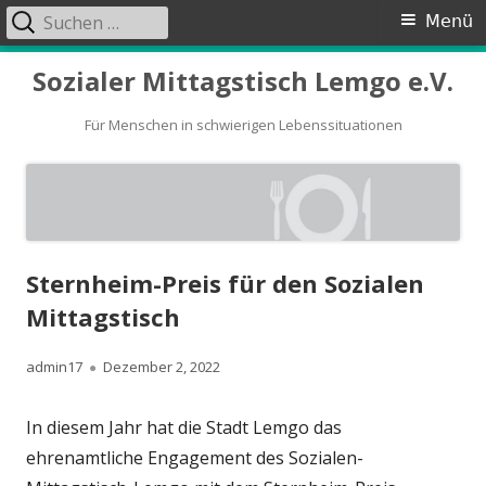
Suchen
Primäres
Menü
nach:
Menü
Springe
Sozialer Mittagstisch Lemgo e.V.
zum
Inhalt
Für Menschen in schwierigen Lebenssituationen
Sternheim-Preis für den Sozialen
Mittagstisch
Autor
Veröffentlicht
admin17
Dezember 2, 2022
am
In diesem Jahr hat die Stadt Lemgo das
ehrenamtliche Engagement des Sozialen-