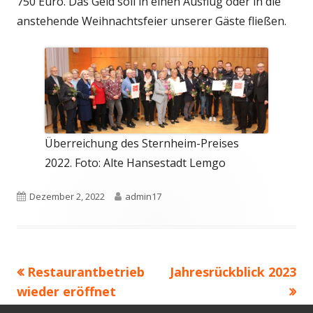
750 Euro. Das Geld soll in einen Ausflug oder in die
anstehende Weihnachtsfeier unserer Gäste fließen.
Überreichung des Sternheim-Preises
2022. Foto: Alte Hansestadt Lemgo
Veröffentlicht
Autor
Dezember 2, 2022
admin17
am
Vorheriger
Nächster
Restaurantbetrieb
Jahresrückblick 2023
Beitragsnavigation
Beitrag:
Beitrag
wieder eröffnet